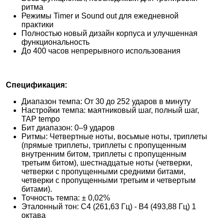
ритма
Режимы Timer и Sound out для ежедневной
практики
Полностью новый дизайн корпуса и улучшенная
функциональность
До 400 часов непрерывного использования
Спецификация:
Диапазон темпа: От 30 до 252 ударов в минуту
Настройки темпа: маятниковый шаг, полный шаг,
TAP tempo
Бит диапазон: 0–9 ударов
Ритмы: Четвертные ноты, восьмые ноты, триплеты
(прямые триплеты, триплеты с пропущенным
внутренним битом, триплеты с пропущенным
третьим битом), шестнадцатые ноты (четверки,
четверки с пропущенными средними битами,
четверки с пропущенными третьим и четвертым
битами).
Точность темпа: ± 0,02%
Эталонный тон: C4 (261,63 Гц) - B4 (493,88 Гц) 1
октава