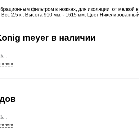
брационным фильтром в ножках, для изоляции от мелкой в
 Вес 2,5 кг. Высота 910 мм. - 1615 мм. Цвет Никелированны
Konig meyer
в наличии
...
аталога
.
ндов
...
аталога
.