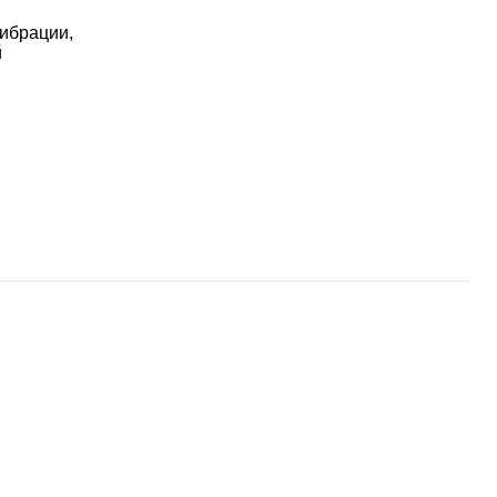
ибрации,
й