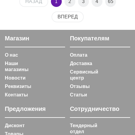
НАЗАД
1
2
3
4
65
ВПЕРЕД
Магазин
Покупателям
О нас
Оплата
Наши
Доставка
магазины
Сервисный
Новости
центр
Реквизиты
Отзывы
Контакты
Статьи
Предложения
Сотрудничество
Дисконт
Тендерный
отдел
Товары