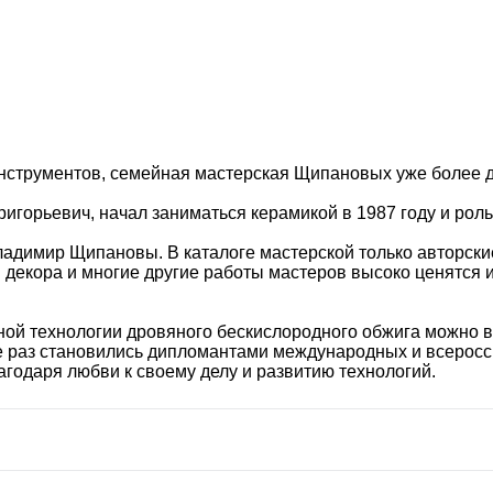
нструментов, семейная мастерская Щипановых уже более дв
горьевич, начал заниматься керамикой в 1987 году и рол
ладимир Щипановы. В каталоге мастерской только авторск
 декора и многие другие работы мастеров высоко ценятся и
й технологии дровяного бескислородного обжига можно вс
е раз становились дипломантами международных и всеросси
агодаря любви к своему делу и развитию технологий.