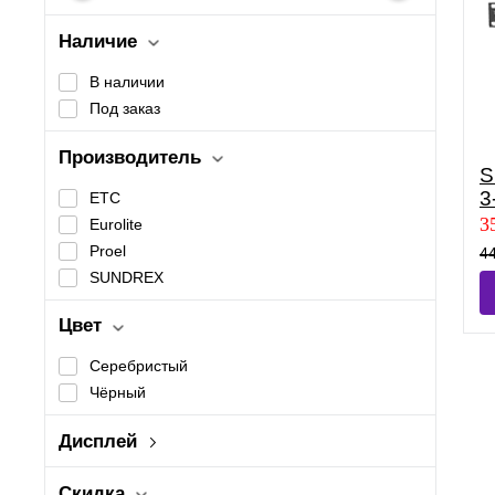
Наличие
В наличии
Под заказ
Производитель
S
3
ETC
3
Eurolite
Proel
44
SUNDREX
Цвет
Серебристый
Чёрный
Дисплей
LCD (Liquid Crystal Display)
Скидка