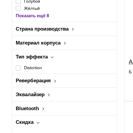
Голубой
Жёлтый
Показать ещё 8
Страна производства
Вьетнам
Индонезия
Материал корпуса
МДФ
Италия
Китай
Тип эффекта
A
Малайзия
Distortion
Показать ещё 1
6
Реверберация
Да
Эквалайзер
Да
2-полосный
Bluetooth
4.2
3-полосный
Есть
Скидка