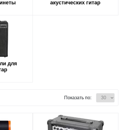
бинеты
акустических гитар
ли для
тар
Показать по: