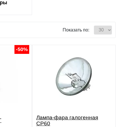
ары
Показать по:
-50%
Лампа-фара галогенная
T
CP60