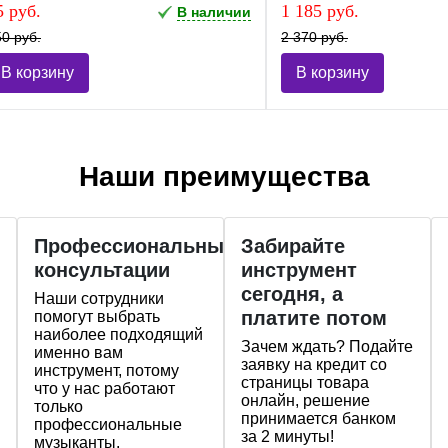
5 руб.
1 185 руб.
В наличии
0 руб.
2 370 руб.
В корзину
В корзину
Наши преимущества
Профессиональные
Забирайте
консультации
инструмент
сегодня, а
Наши сотрудники
платите потом
помогут выбрать
наиболее подходящий
Зачем ждать? Подайте
именно вам
заявку на кредит со
инструмент, потому
страницы товара
что у нас работают
онлайн, решение
только
принимается банком
профессиональные
за 2 минуты!
музыканты.