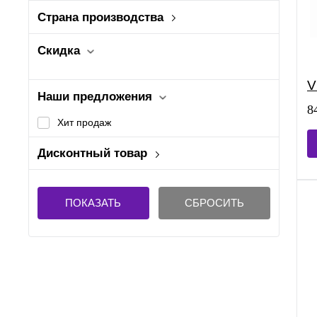
Страна производства
Германия
Китай
Скидка
Россия
V
Наши предложения
8
Хит продаж
Дисконтный товар
Нет
ПОКАЗАТЬ
СБРОСИТЬ