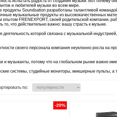
ность испытать радость от создания музыки. Вот почему он
антов и любителей музыки во всем мире.
все продукты Soundsation разработаны талантливой команд
тличные музыкальные продукты из высококачественных мат
им опытом FRENEXPORT, своей родительской компании, раб
 то, что действительно важно: вашу страсть к музыке.
я деятельность которой связана с музыкальной индустрией
тности своего персонала компания неуклонно росла на про
и музыканты, потому что на глобальном рынке важно иметь
ские системы, студийные мониторы, микшерные пульты, а т
ортировать по:
-20%