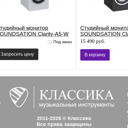
тудийный монитор
Студийный монит
OUNDSATION Clarity-A5-W
SOUNDSATION Cla
L869L)
(L866L)
15 490 руб.
Под заказ
Запросить цену
В корзину
2011-2026 © Классика
Все права защищены