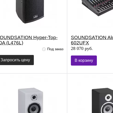
OUNDSATION Hyper-Top-
SOUNDSATION Alc
0A (L476L)
602UFX
28 070 руб.
Под заказ
Запросить цену
В корзину