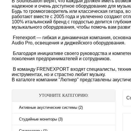
В Soundsation верят, что каждый должен иметь возмож
надежное и очень доступное оборудование для музык
Будь то громкоговоритель или классическая гитара, 
работают вместе с 2005 года и увлеченно создают о
100% итальянский бренд с гордостью делится глубок
музыкального оборудования, чтобы помочь вам развить
Frenexport — гибкая и динамичная компания, основна
Audio Pro, освещения и диджейского оборудования.
Благодаря инициативе своего руководства и компетен
поколения предпринимателей и сотрудников.
В команду FRENEXPORT входят специалисты, техники 
инструментах, но и страстно любит музыку.
В каталоге компании "Лютнер" представлены акустиче
УТОЧНИТЕ КАТЕГОРИЮ:
С
Активные акустические системы (2)
Студийные мониторы (3)
Синтезаторы (1)