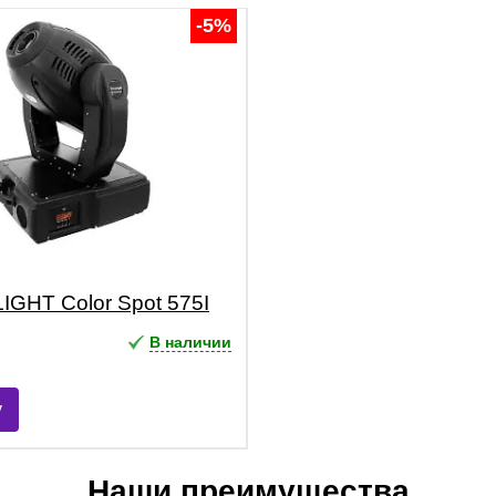
-5%
GHT Color Spot 575I
.
В наличии
у
Наши преимущества