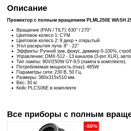
Описание
Прожектор c полным вращением PLML250E WASH 2
Вращение (PAN / TILT): 630° / 270°
Цветовое колесо 1: CYM
Цветовое колесо 2: 9 дихр + открытый
Угол раскрытия луча: 8° - 22°
Эффекты: Ручной зум, фокус, диммер 0-100%, строб 
Управление: DMX-512 - 13 каналов (3-pin XLR), а
Тип лампы: 90V/250W GY-9,5 (лампа в комплекте).
Потребляемая мощность (max): 485W
Параметры сети: 230 В, 50 Гц.
Размеры: 380х315х510 мм.
Вес: 30 кг.
Кейс PLCS06E в комплекте
Все приборы с полным вращ
-50%