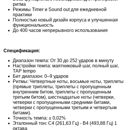
ритма
Режимы Timer и Sound out для ежедневной
практики
Полностью новый дизайн корпуса и улучшенная
функциональность
До 400 часов непрерывного использования
Спецификация:
Диапазон темпа: От 30 до 252 ударов в минуту
Настройки темпа: маятниковый шаг, полный шаг,
TAP tempo
Бит диапазон: 0–9 ударов
Ритмы: Четвертные ноты, восьмые ноты, триплеты
(прямые триплеты, триплеты с пропущенным
внутренним битом, триплеты с пропущенным
третьим битом), шестнадцатые ноты (четверки,
четверки с пропущенными средними битами,
четверки с пропущенными третьим и четвертым
битами).
Точность темпа: ± 0,02%
Эталонный тон: C4 (261,63 Гц) - B4 (493,88 Гц) 1
октава