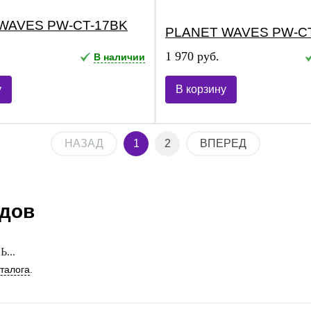
WAVES PW-CT-17BK
PLANET WAVES PW-CT
1 970 руб.
В наличии
у
В корзину
НАЗАД
1
2
ВПЕРЕД
ндов
...
аталога
.