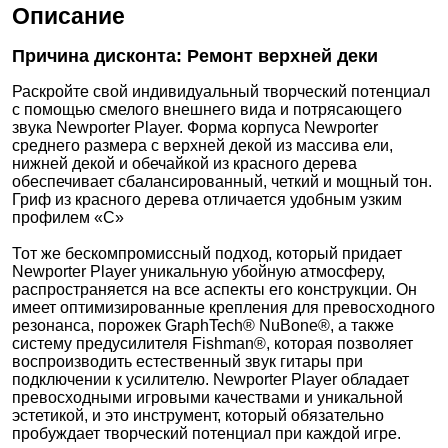
Описание
Причина дисконта: Ремонт верхней деки
Раскройте свой индивидуальный творческий потенциал
с помощью смелого внешнего вида и потрясающего
звука Newporter Player. Форма корпуса Newporter
среднего размера с верхней декой из массива ели,
нижней декой и обечайкой из красного дерева
обеспечивает сбалансированный, четкий и мощный тон.
Гриф из красного дерева отличается удобным узким
профилем «C»
Тот же бескомпромиссный подход, который придает
Newporter Player уникальную убойную атмосферу,
распространяется на все аспекты его конструкции. Он
имеет оптимизированные крепления для превосходного
резонанса, порожек GraphTech® NuBone®, а также
систему предусилителя Fishman®, которая позволяет
воспроизводить естественный звук гитары при
подключении к усилителю. Newporter Player обладает
превосходными игровыми качествами и уникальной
эстетикой, и это инструмент, который обязательно
пробуждает творческий потенциал при каждой игре.