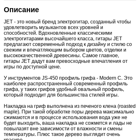
Описание
JET - это новый бренд электрогитар, созданный чтобы
удовлетворить музыкантов всех уровней и
способностей. Вдохновленные классическими
электрогитарами высочайшего класса, гитары JET
предлагают современный подход к дизайну и стилю со
свежим и впечатляющим выбором цветов, отделки и
высококачественной древесины. Самое главное,
гитары JET дадут вам превосходные впечатления от
игры по доступной цене.
У инструментов JS-450 профиль грифа - Modern C. Это
наиболее распространенный современный профиль
грифа, у таких грифов удобный овальный профиль,
который подходит для большинства стилей игры.
Накладка на гриф выполнена из печеного клена (roasted
maple). При такой обработке поры дерева максимально
сжимаются и в процессе использования вода уже не
будет выходить, ваша накладка не сожмется и лады не
повылазят вне зависимости от влажности и смены
температуры. Плюс такое дерево выглядит очень
красиво.