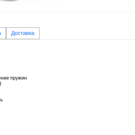
а
Доставка
ение пружин
)
нь