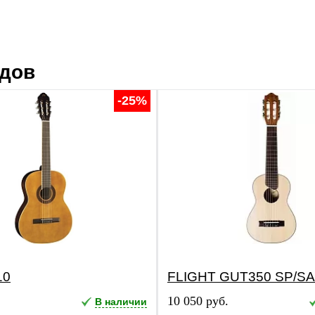
ндов
-25%
10
FLIGHT GUT350 SP/S
10 050 руб.
В наличии