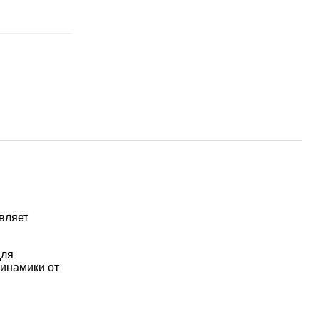
вляет
для
инамики от