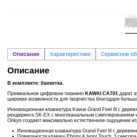
Описание
Характеристики
Сервисное о
Описание
В комплекте: банкетка.
Премиальное цифровое пианино
KAWAI CA701
дарит а
широкие возможности для творчества благодаря больш
Инновационная клавиатура Kawai Grand Feel III с дер
рендеринга SK-EX с многоканальным сэмплированием и
Onkyo создают максимально естественное ощущение игр
Инновационная клавиатура Grand Feel III с деревя
Поверхности клавиш Ebony & Ivory Touch, 3 сенсора