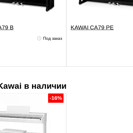
A79 B
KAWAI CA79 PE
Под заказ
Kawai
в наличии
-16%