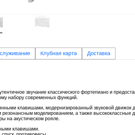
бслуживание
Клубная карта
Доставка
утентичное звучание классического фортепиано и предоста
ому набору современных функций.
евянными клавишами, модернизированный звуковой движок 
 резонансным моделированием, а также высококлассные д
ы на акустическом рояле.
нными клавишами.
, спуск, противовесы.