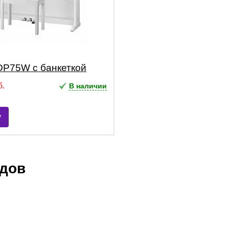
P75W с банкеткой
б.
В наличии
у
ндов