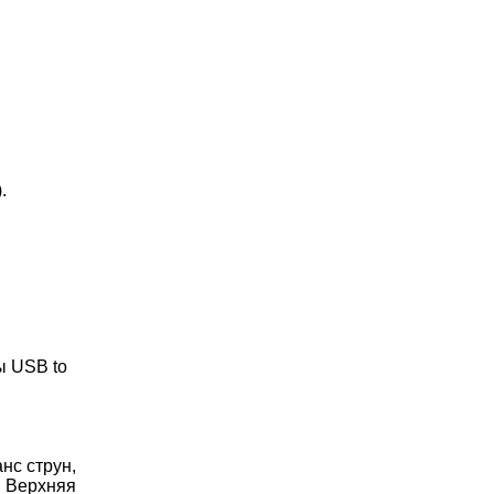
.
ты USB to
нс струн,
, Верхняя