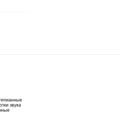
ртепианные
тки звука
ичные