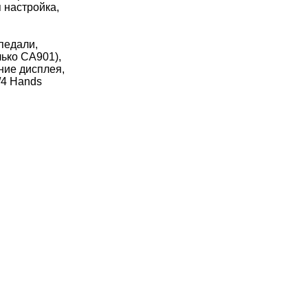
 настройка,
педали,
лько CA901),
ние дисплея,
/4 Hands