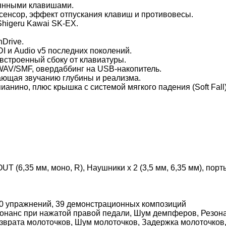
вянными клавишами.
 сенсор, эффект отпускания клавиш и противовесы.
higeru Kawai SK-EX.
Drive.
I и Audio v5 последних поколений.
строенный сбоку от клавиатуры.
AV/SMF, овердаббинг на USB-накопитель.
ающая звучанию глубины и реализма.
анино, плюс крышка с системой мягкого падения (Soft Fall)
 OUT (6,35 мм, моно, R), Наушники x 2 (3,5 мм, 6,35 мм), пор
40 упражнений, 39 демонстрационных композиций
зонанс при нажатой правой педали, Шум демпферов, Резона
зврата молоточков, Шум молоточков, Задержка молоточков