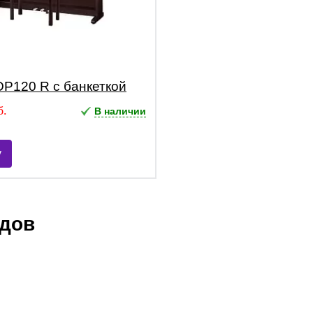
P120 R с банкеткой
б.
В наличии
у
ндов