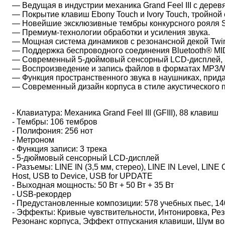
— Ведущая в индустрии механика Grand Feel III с дере
— Покрытие клавиш Ebony Touch и Ivory Touch, тройной
— Новейшие эксклюзивные тембры конкурсного рояля S
— Премиум-технологии обработки и усиления звука.
— Мощная система динамиков с резонансной декой Twin
— Поддержка беспроводного соединения Bluetooth® MID
— Современный 5-дюймовый сенсорный LCD-дисплей, в
— Воспроизведение и запись файлов в форматах MP3/W
— Функция пространственного звука в наушниках, прид
— Современный дизайн корпуса в стиле акустического пи
- Клавиатура: Механика Grand Feel III (GFIII), 88 клавиш
- Тембры: 106 тембров
- Полифония: 256 нот
- Метроном
- Функция записи: 3 трека
- 5-дюймовый сенсорный LCD-дисплей
- Разъемы: LINE IN (3,5 мм, стерео), LINE IN Level, LINE
Host, USB to Device, USB for UPDATE
- Выходная мощность: 50 Вт + 50 Вт + 35 Вт
- USB-рекордер
- Предустановленные композиции: 578 учебных пьес, 1
- Эффекты: Кривые чувствительности, Интонировка, Ре
Резонанс корпуса, Эффект отпускания клавиши, Шум во