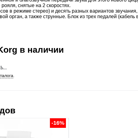
рояля, снятые на 2 скоростях.
ов в режиме стерео) и десять разных вариантов звучания, 
й орган, а также струнные. Блок из трех педалей (кабель 
Korg
в наличии
...
аталога
.
ндов
-16%