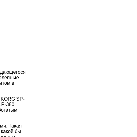
выдающегося
колепные
ытом в
о KORG SP-
LP-380.
богатым
ми. Такая
 какой бы
фрового