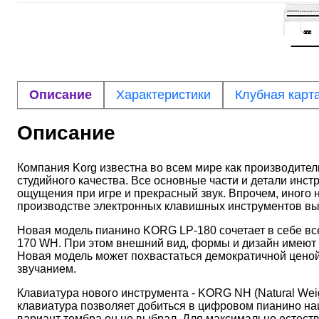
Описание
Характеристики
Клубная карт
Описание
Компания Korg известна во всем мире как производит
студийного качества. Все основные части и детали инс
ощущения при игре и прекрасный звук. Впрочем, иного 
производстве электронных клавишных инструментов вы
Новая модель пианино KORG LP-180 сочетает в себе вс
170 WH. При этом внешний вид, формы и дизайн имеют
Новая модель может похвастаться демократичной ценой
звучанием.
Клавиатура нового инструмента - KORG NH (Natural We
клавиатура позволяет добиться в цифровом пианино на
вариант тембра он не выбрал. Для максимально естеств