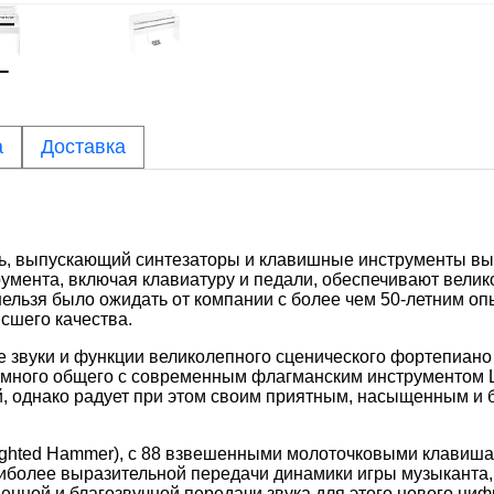
а
Доставка
ель, выпускающий синтезаторы и клавишные инструменты 
трумента, включая клавиатуру и педали, обеспечивают вели
нельзя было ожидать от компании с более чем 50-летним оп
сшего качества.
е звуки и функции великолепного сценического фортепиан
 много общего с современным флагманским инструментом 
, однако радует при этом своим приятным, насыщенным и 
ighted Hammer), с 88 взвешенными молоточковыми клавиша
иболее выразительной передачи динамики игры музыканта,
енной и благозвучной передачи звука для этого нового ци