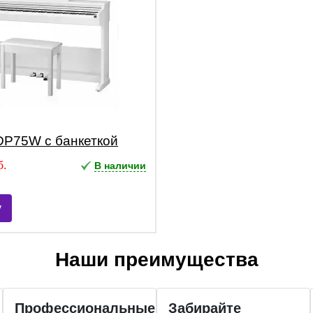
P75W с банкеткой
б.
В наличии
у
Наши преимущества
Профессиональные
Забирайте