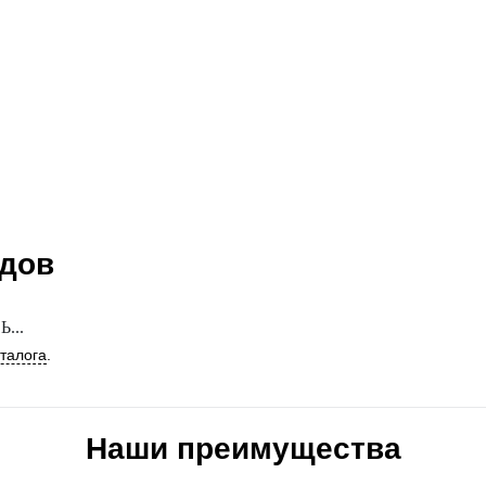
ндов
...
аталога
.
Наши преимущества