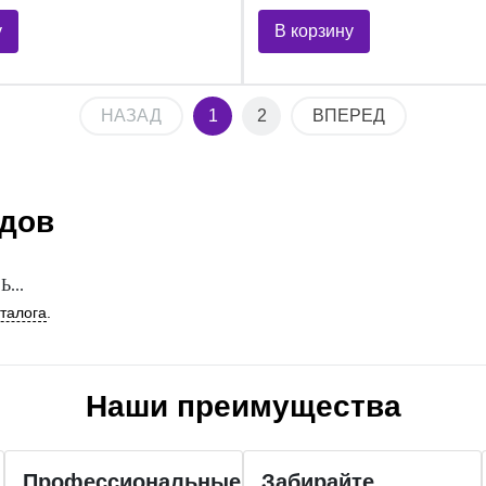
у
В корзину
НАЗАД
1
2
ВПЕРЕД
ндов
...
аталога
.
Наши преимущества
Профессиональные
Забирайте