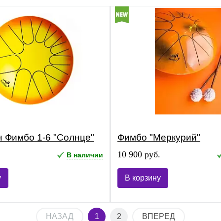
 Фимбо 1-6 "Солнце"
Фимбо "Меркурий"
.
10 900 руб.
В наличии
у
В корзину
НАЗАД
1
2
ВПЕРЕД