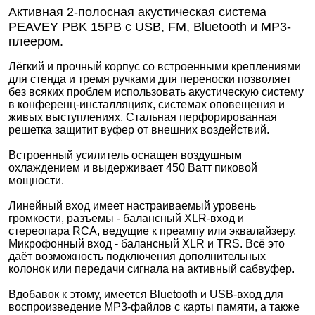
Активная 2-полосная акустическая система
PEAVEY PBK 15PB с USB, FM, Bluetooth и MP3-
плеером.
Лёгкий и прочный корпус со встроенными креплениями
для стенда и тремя ручками для переноски позволяет
без всяких проблем использовать акустическую систему
в конференц-инсталляциях, системах оповещения и
живых выступлениях. Стальная перфорированная
решетка защитит вуфер от внешних воздействий.
Встроенный усилитель оснащен воздушным
охлаждением и выдерживает 450 Ватт пиковой
мощности.
Линейный вход имеет настраиваемый уровень
громкости, разъемы - балансный XLR-вход и
стереопара RCA, ведущие к преампу или эквалайзеру.
Микрофонный вход - балансный XLR и TRS. Всё это
даёт возможность подключения дополнительных
колонок или передачи сигнала на активный сабвуфер.
Вдобавок к этому, имеется Bluetooth и USB-вход для
воспроизведение MP3-файлов с карты памяти, а также