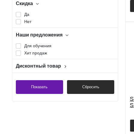
Jumbo
Скидка
Джамбо (Jumbo)
Да
Джамбо с вырезом
Нет
Дредноут
Показать ещё 2
Наши предложения
Для обучения
Хит продаж
Дисконтный товар
Нет
Показать
Сбросить
S
S