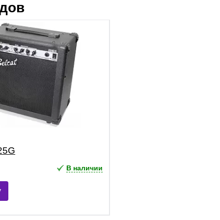
ндов
25G
В наличии
у