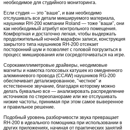
необходимое для студийного мониторинга.
Если студия ― это "ваше", и вам необходимо
отслушивать все детали микшируемого материала,
наушники RH-200 компании Roland ― тоже "ваши", они
как необходимый атрибут контрольного помещения.
Комфортная и достаточно легкая, чтобы выдержать
продолжительный ночной марафон записи, конструкция
закрытого типа наушников RH-200 отсекает
посторонний шум и позволяет с головой погрузиться в
процесс микширования или сосредоточиваться на игре.
Сорокамиллиметровые драйверы, неодимовые
магниты и намотка голосовых катушек из омедненного
алюминиевого провода (CCAW) наушников RG-200
обеспечивает детализированное, "честное" и
естественное звучание, благодаря которому можно
делать буквально все ― анализировать распределение
источников по стереопанораме или же отслушивать
низкие частоты, принимая при этом самое выверенное
и правильное решение.
Подобный уровень разборчивости звука превращает
RH-200 в идеального помощника при использовании в
других приложениях, начиная от практических занятий