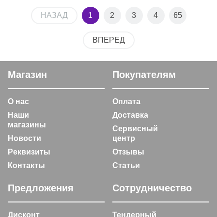
НАЗАД
1
2
3
4
65
ВПЕРЕД
Магазин
Покупателям
О нас
Оплата
Наши
Доставка
магазины
Сервисный
Новости
центр
Реквизиты
Отзывы
Контакты
Статьи
Предложения
Сотрудничество
Дисконт
Тендерный