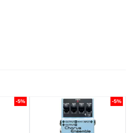
-5%
-5%