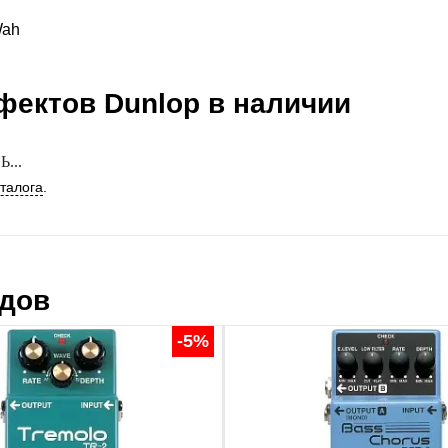
Wah
ффектов
Dunlop
в наличии
...
аталога
.
ндов
-5%